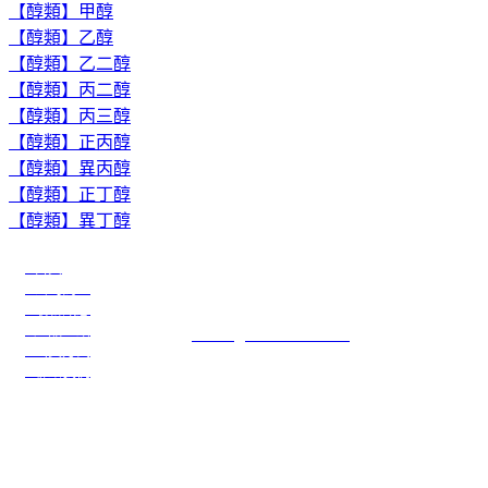
【醇類】甲醇
【醇類】乙醇
【醇類】乙二醇
【醇類】丙二醇
【醇類】丙三醇
【醇類】正丙醇
【醇類】異丙醇
【醇類】正丁醇
【醇類】異丁醇
●首頁
川名企業有限公司
●公司簡介
公司電話：886-3-3274108
●最新訊息
公司傳真：886-3-3274109
●產品介紹
E-mail：
service@transchief.com.tw
●出貨方式
●聯絡我們
川慶化學股份有限公司
公司地址：台灣省桃園市觀音區大同二路15號(觀音工業區)