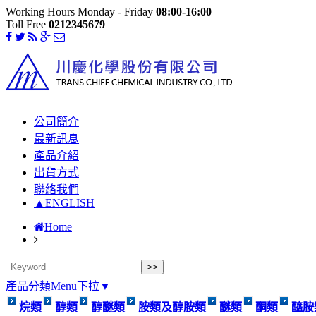
Working Hours Monday - Friday
08:00-16:00
Toll Free
0212345679
公司簡介
最新訊息
產品介紹
出貨方式
聯絡我們
▲ENGLISH
Home
產品分類Menu下拉▼
烷類
醇類
醇醚類
胺類及醇胺類
醚類
酮類
醯胺