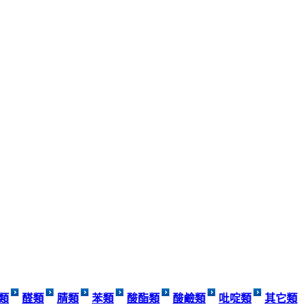
類
醛類
腈類
苯類
酸酯類
酸鹼類
吡啶類
其它類