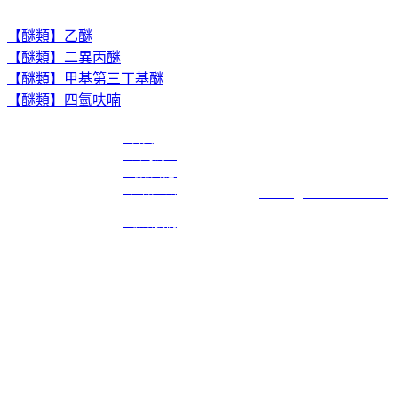
【醚類】乙醚
【醚類】二異丙醚
【醚類】甲基第三丁基醚
【醚類】四氫呋喃
●首頁
川名企業有限公司
●公司簡介
公司電話：886-3-3274108
●最新訊息
公司傳真：886-3-3274109
●產品介紹
E-mail：
service@transchief.com.tw
●出貨方式
●聯絡我們