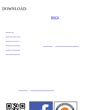
DOWNLOAD:
BACK
●首頁
川名企業有限公司
●公司簡介
公司電話：886-3-3274108
●最新訊息
公司傳真：886-3-3274109
●產品介紹
E-mail：
service@transchief.com.tw
●出貨方式
●聯絡我們
川慶化學股份有限公司
公司地址：台灣省桃園市觀音區大同二路15號(觀音工業區)
公司電話：886-3-4839416 (代表號)
公司傳真：886-3-4838607 / 886-3-4832554
E-mail：
service@transchief.com.tw