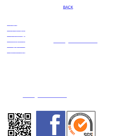
BACK
●首頁
川名企業有限公司
●公司簡介
公司電話：886-3-3274108
●最新訊息
公司傳真：886-3-3274109
●產品介紹
E-mail：
service@transchief.com.tw
●出貨方式
●聯絡我們
川慶化學股份有限公司
公司地址：台灣省桃園市觀音區大同二路15號(觀音工業區)
公司電話：886-3-4839416 (代表號)
公司傳真：886-3-4838607 / 886-3-4832554
E-mail：
service@transchief.com.tw