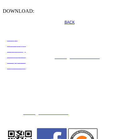
DOWNLOAD:
BACK
●首頁
川名企業有限公司
●公司簡介
公司電話：886-3-3274108
●最新訊息
公司傳真：886-3-3274109
●產品介紹
E-mail：
service@transchief.com.tw
●出貨方式
●聯絡我們
川慶化學股份有限公司
公司地址：台灣省桃園市觀音區大同二路15號(觀音工業區)
公司電話：886-3-4839416 (代表號)
公司傳真：886-3-4838607 / 886-3-4832554
E-mail：
service@transchief.com.tw