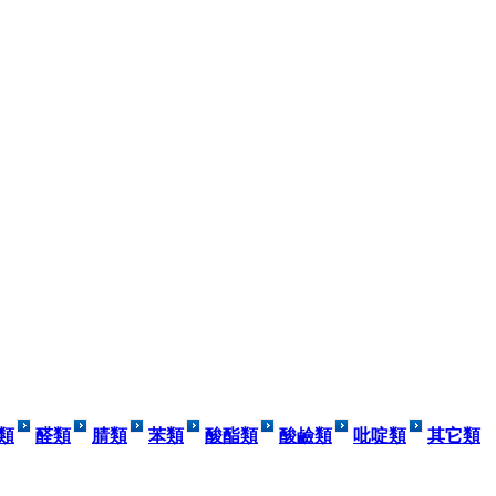
類
醛類
腈類
苯類
酸酯類
酸鹼類
吡啶類
其它類